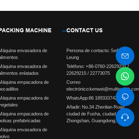
PACKING MACHINE
CONTACT US
Máquina envasadora de
Persona de contacto: Señorita
alimentos
Leung
Máquina envasadora de
Teléfono: +86-0760-22629231 /
alimentos enlatados
22629215 / 22773075
Máquina empacadora de
Correo
bocadillos
electrónico:kenwei@multiweigh.co
Máquina empacadora de
WhatsApp:86 18933374210
vegetales
Añadir: No.34 Zhenlian Road,
Máquina empacadora de
ciudad de Fusha, ciudad de
bolsas prefabricadas
Zhongshan, Guangdong, China
Máquina envasadora de
polvo