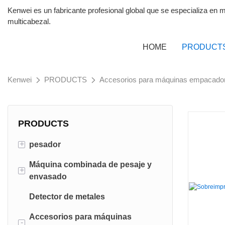
Kenwei es un fabricante profesional global que se especializa 
multicabezal.
HOME
PRODUCT
Kenwei
PRODUCTS
Accesorios para máquinas empacado
PRODUCTS
+
pesador
Máquina combinada de pesaje y
Pesadoras multicabezales
+
envasado
Pesadora lineal
Detector de metales
Máquina de embalaje vertical
Comprobar pesadora
(VFFS)
Accesorios para máquinas
-