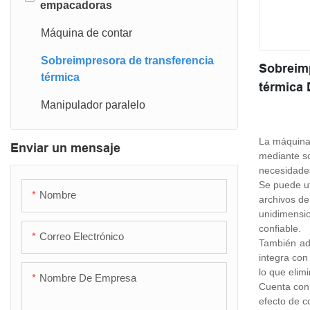
empacadoras
Máquina de contar
Sobreimpresora de transferencia
Sobreimp
térmica
térmica
Manipulador paralelo
La máquina 
Enviar un mensaje
mediante so
necesidades
Se puede ut
Nombre
archivos de
unidimensio
confiable.
Correo Electrónico
También adm
integra con
lo que elim
Nombre De Empresa
Cuenta con 
efecto de co