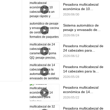
Pesadora multicabezal
económica de 10
cabezales para un pesaje
2026
06
30
rápido y preciso de
gránulos.
Sistema automático de
pesaje y envasado de
cecina de cerdo para
2026
06
24
formatos de paquetes
pequeños y a granel.
Pesadora multicabezal de
24 cabezales para
caramelos de goma QQ:
2026
06
12
pesaje preciso, suave y
eficiente.
Pesadora multicabezal de
14 cabezales para la
automatización del
2026
05
28
envasado de semillas de
girasol
Pesadora multicabezal
económica de 14
cabezales para gránulos
2026
05
22
Pesadora multicabezal de