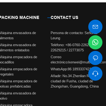
PACKING MACHINE
CONTACT US
Máquina envasadora de
Persona de contacto: Señorita
alimentos
Leung
Máquina envasadora de
Teléfono: +86-0760-22629231 /
alimentos enlatados
22629215 / 22773075
Máquina empacadora de
Correo
bocadillos
electrónico:kenwei@multiweigh.co
Máquina empacadora de
WhatsApp:86 18933374210
vegetales
Añadir: No.34 Zhenlian Road,
Máquina empacadora de
ciudad de Fusha, ciudad de
bolsas prefabricadas
Zhongshan, Guangdong, China
Máquina envasadora de
polvo
Máquina empacadora