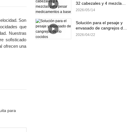
32 cabezales y 4 mezclas
para pesar medicamentos
2026
05
14
a base de hierbas.
velocidad. Son
Solución para el pesaje y
locidades que
envasado de cangrejos de
idad. Nuestras
río cocidos
2026
04
22
e sofisticado
al ofrecen una
uita para