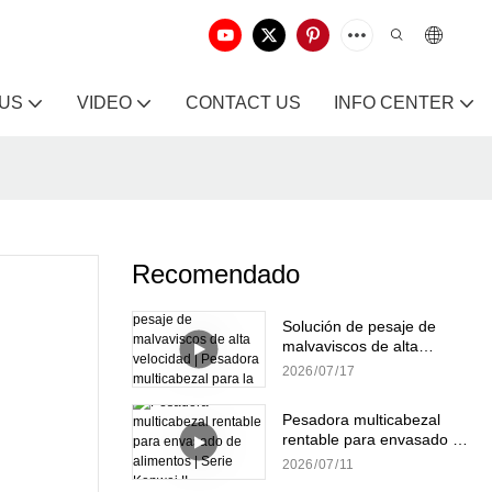
 US
VIDEO
CONTACT US
INFO CENTER
Recomendado
Solución de pesaje de
malvaviscos de alta
velocidad | Pesadora
2026
07
17
multicabezal para la
producción de dulces
Pesadora multicabezal
rentable para envasado de
alimentos | Serie Kenwei II
2026
07
11