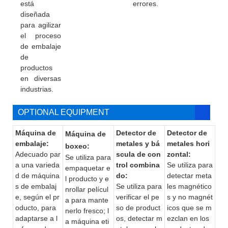
está
errores.
diseñada
para agilizar
el proceso
de embalaje
de
productos
en diversas
industrias.
OPTIONAL EQUIPMENT
Máquina de
Detector de
Detector de
Máquina de
embalaje:
metales y bá
metales hori
boxeo:
Adecuado par
scula de con
zontal:
Se utiliza para
a una varieda
trol combina
Se utiliza para
empaquetar e
d de máquina
do:
detectar meta
l producto y e
s de embalaj
Se utiliza para
les magnético
nrollar películ
e, según el pr
verificar el pe
s y no magnét
a para mante
oducto, para
so de product
icos que se m
nerlo fresco; l
adaptarse a l
os, detectar m
ezclan en los
a máquina eti