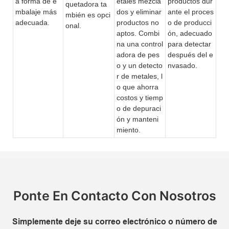
a forma de e
etales mezcla
productos dur
quetadora ta
mbalaje más
dos y eliminar
ante el proces
mbién es opci
adecuada.
productos no
o de producci
onal.
aptos. Combi
ón, adecuado
na una control
para detectar
adora de pes
después del e
o y un detecto
nvasado.
r de metales, l
o que ahorra
costos y tiemp
o de depuraci
ón
y manteni
miento.
Ponte En Contacto Con Nosotros
Simplemente deje su correo electrónico o número de