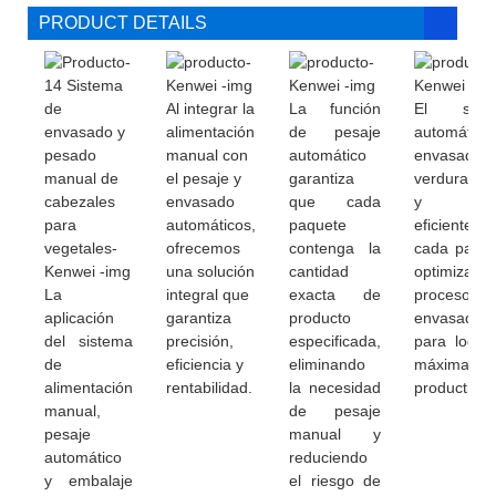
PRODUCT DETAILS
Al integrar la
La función
El sist
alimentación
de pesaje
automático
manual con
automático
envasado
el pesaje y
garantiza
verduras ll
envasado
que cada
y sel
automáticos,
paquete
eficienteme
ofrecemos
contenga la
cada paque
una solución
cantidad
optimizando
La
integral que
exacta de
proceso
aplicación
garantiza
producto
envasado
del sistema
precisión,
especificada,
para lograr
de
eficiencia y
eliminando
máxima
alimentación
rentabilidad.
la necesidad
productivid
manual,
de pesaje
pesaje
manual y
automático
reduciendo
y embalaje
el riesgo de