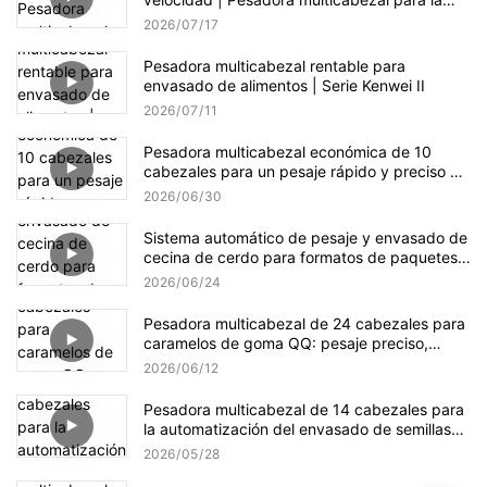
producción de dulces
2026
07
17
Pesadora multicabezal rentable para
envasado de alimentos | Serie Kenwei II
2026
07
11
Pesadora multicabezal económica de 10
cabezales para un pesaje rápido y preciso de
gránulos.
2026
06
30
Sistema automático de pesaje y envasado de
cecina de cerdo para formatos de paquetes
pequeños y a granel.
2026
06
24
Pesadora multicabezal de 24 cabezales para
caramelos de goma QQ: pesaje preciso,
suave y eficiente.
2026
06
12
Pesadora multicabezal de 14 cabezales para
la automatización del envasado de semillas
de girasol
2026
05
28