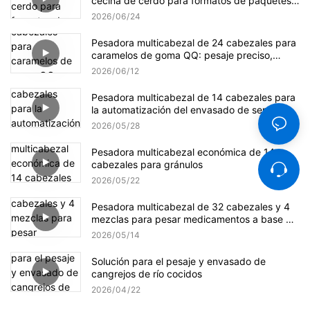
cecina de cerdo para formatos de paquetes
pequeños y a granel.
2026
06
24
Pesadora multicabezal de 24 cabezales para
caramelos de goma QQ: pesaje preciso,
suave y eficiente.
2026
06
12
Pesadora multicabezal de 14 cabezales para
la automatización del envasado de semillas
de girasol
2026
05
28
Pesadora multicabezal económica de 14
cabezales para gránulos
2026
05
22
Pesadora multicabezal de 32 cabezales y 4
mezclas para pesar medicamentos a base de
hierbas.
2026
05
14
Solución para el pesaje y envasado de
cangrejos de río cocidos
2026
04
22