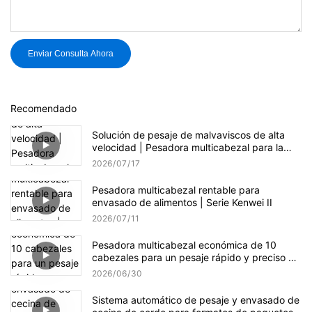
Enviar Consulta Ahora
Recomendado
Solución de pesaje de malvaviscos de alta
velocidad | Pesadora multicabezal para la
producción de dulces
2026
07
17
Pesadora multicabezal rentable para
envasado de alimentos | Serie Kenwei II
2026
07
11
Pesadora multicabezal económica de 10
cabezales para un pesaje rápido y preciso de
gránulos.
2026
06
30
Sistema automático de pesaje y envasado de