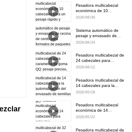
Pesadora multicabezal
económica de 10
cabezales para un pesaje
2026
06
30
rápido y preciso de
gránulos.
Sistema automático de
pesaje y envasado de
cecina de cerdo para
2026
06
24
formatos de paquetes
pequeños y a granel.
Pesadora multicabezal de
24 cabezales para
caramelos de goma QQ:
2026
06
12
pesaje preciso, suave y
eficiente.
Pesadora multicabezal de
14 cabezales para la
automatización del
2026
05
28
envasado de semillas de
girasol
Pesadora multicabezal
zclar 
económica de 14
cabezales para gránulos
2026
05
22
Pesadora multicabezal de