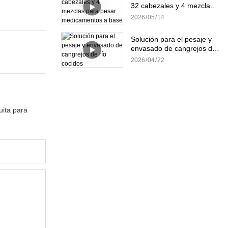
32 cabezales y 4 mezclas
para pesar medicamentos
2026
05
14
a base de hierbas.
Solución para el pesaje y
envasado de cangrejos de
río cocidos
2026
04
22
uita para