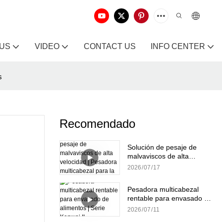
 US
VIDEO
CONTACT US
INFO CENTER
s
Recomendado
Solución de pesaje de
malvaviscos de alta
velocidad | Pesadora
2026
07
17
multicabezal para la
producción de dulces
Pesadora multicabezal
rentable para envasado de
alimentos | Serie Kenwei II
2026
07
11