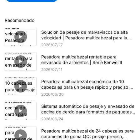
Recomendado
Solución de pesaje de malvaviscos de alta
velocidad | Pesadora multicabezal para la
producción de dulces
2026
07
17
Pesadora multicabezal rentable para
envasado de alimentos | Serie Kenwei II
2026
07
11
Pesadora multicabezal económica de 10
cabezales para un pesaje rápido y preciso de
gránulos.
2026
06
30
Sistema automático de pesaje y envasado de
cecina de cerdo para formatos de paquetes
pequeños y a granel.
2026
06
24
Pesadora multicabezal de 24 cabezales para
caramelos de goma QQ: pesaje preciso,