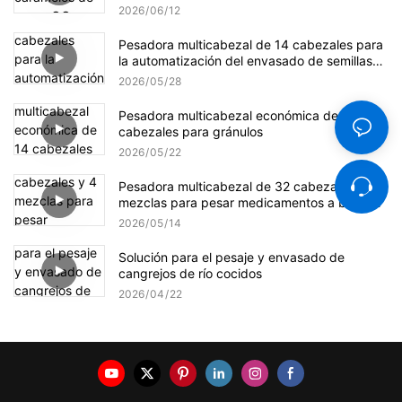
suave y eficiente.
2026
06
12
Pesadora multicabezal de 14 cabezales para
la automatización del envasado de semillas
de girasol
2026
05
28
Pesadora multicabezal económica de 14
cabezales para gránulos
2026
05
22
Pesadora multicabezal de 32 cabezales y 4
mezclas para pesar medicamentos a base de
hierbas.
2026
05
14
Solución para el pesaje y envasado de
cangrejos de río cocidos
2026
04
22