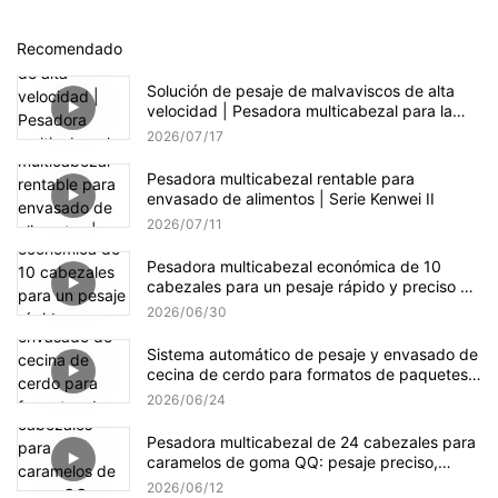
Recomendado
Solución de pesaje de malvaviscos de alta
velocidad | Pesadora multicabezal para la
producción de dulces
2026
07
17
Pesadora multicabezal rentable para
envasado de alimentos | Serie Kenwei II
2026
07
11
Pesadora multicabezal económica de 10
cabezales para un pesaje rápido y preciso de
gránulos.
2026
06
30
Sistema automático de pesaje y envasado de
cecina de cerdo para formatos de paquetes
pequeños y a granel.
2026
06
24
Pesadora multicabezal de 24 cabezales para
caramelos de goma QQ: pesaje preciso,
suave y eficiente.
2026
06
12