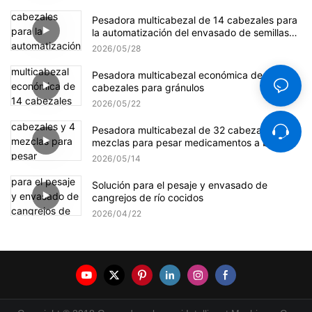
Pesadora multicabezal de 14 cabezales para
la automatización del envasado de semillas
de girasol
2026
05
28
Pesadora multicabezal económica de 14
cabezales para gránulos
2026
05
22
Pesadora multicabezal de 32 cabezales y 4
mezclas para pesar medicamentos a base de
hierbas.
2026
05
14
Solución para el pesaje y envasado de
cangrejos de río cocidos
2026
04
22