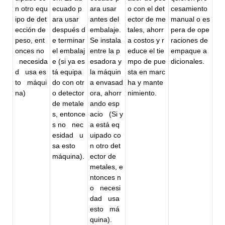
n otro equ
ecuado p
ara usar
o con el det
cesamiento
ipo de det
ara usar
antes del
ector de me
manual o es
ección de
después d
embalaje.
tales, ahorr
pera de ope
peso, ent
e terminar
Se instala
a costos y r
raciones de
onces no
el embalaj
entre la p
educe el tie
empaque a
necesida
e (si ya es
esadora y
mpo de pue
dicionales.
d
usa es
tá equipa
la máquin
sta en marc
to
máqui
do con otr
a envasad
ha y mante
na)
o detector
ora, ahorr
nimiento.
de metale
ando esp
s, entonce
acio
(Si y
s no
nec
a está eq
esidad
u
uipado co
sa esto
n otro det
máquina).
ector de
metales, e
ntonces n
o
necesi
dad
usa
esto
má
quina).