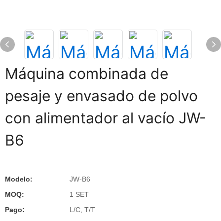
Máquina combinada de
pesaje y envasado de polvo
con alimentador al vacío JW-
B6
Modelo:
JW-B6
MOQ:
1 SET
Pago:
L/C, T/T