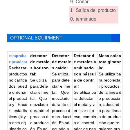
9.
Cortar
1
Salida del producto
0.
terminado
OPTIONAL EQUIPMENT
detector
Detector
Detector d
Mesa colec
comproba
de metale
de metale
e metales c
tora girator
r pesadora
Rechazar
s horizon
s caído:
ombinado
ia:
productos
tal:
Se utiliza
con báscul
Se utiliza pa
no califica
Se utiliza
para dete
a de contr
ra recolecta
dos, pued
para dete
ctar el me
ol:
r productos
e ordenar
ctar el me
tal.
Que
Se utiliza pa
de la línea d
el product
tal.
Que
mezclado
ra detectar
e producció
o y
Hace
mezclado
durante el
el metal y v
n, adecuad
r
estadís
durante el
proceso d
erificar el p
o para línea
ticas (si y
proceso d
e producci
eso, combin
s de produc
a está eq
e producci
ón. Es ad
a el control
ción que re
uipado co
ón. Es ad
ecuado p
ador de pes
quieren pro