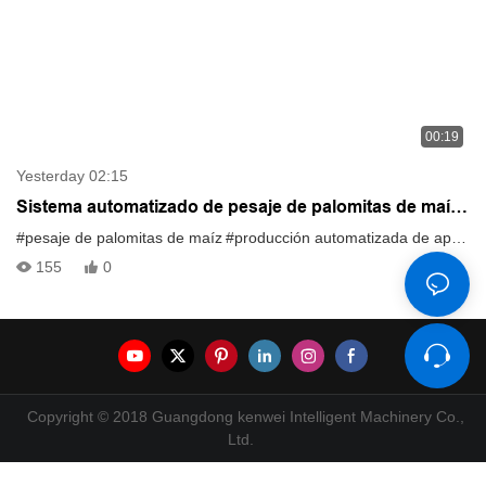
00:19
Yesterday 02:15
Sistema automatizado de pesaje de palomitas de maíz
con pesadora multicabezal para una producción
#pesaje de palomitas de maíz
#producción automatizada de aperitivos
eficiente de snacks. Descripción:
155
0
Copyright © 2018 Guangdong kenwei Intelligent Machinery Co.,
Ltd.