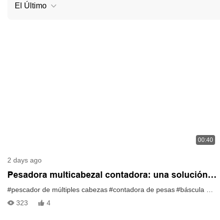
El Último
00:40
2 days ago
Pesadora multicabezal contadora: una solución
más inteligente para un conteo preciso y
#pescador de múltiples cabezas
#contadora de pesas
#báscula multicabezal contadora
eficiente.
323
4