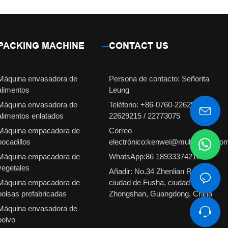
PACKING MACHINE
CONTACT US
Máquina envasadora de
Persona de contacto: Señorita
alimentos
Leung
Máquina envasadora de
Teléfono: +86-0760-22629231 /
alimentos enlatados
22629215 / 22773075
Máquina empacadora de
Correo
bocadillos
electrónico:kenwei@multiweigh.co
Máquina empacadora de
WhatsApp:86 18933374210
vegetales
Añadir: No.34 Zhenlian Road,
Máquina empacadora de
ciudad de Fusha, ciudad de
bolsas prefabricadas
Zhongshan, Guangdong, China
Máquina envasadora de
polvo