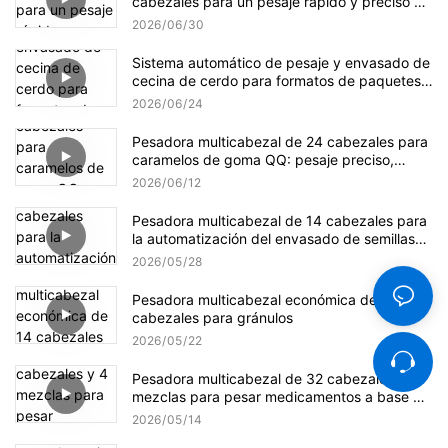
cabezales para un pesaje rápido y preciso de
gránulos.
2026
06
30
Sistema automático de pesaje y envasado de
cecina de cerdo para formatos de paquetes
pequeños y a granel.
2026
06
24
Pesadora multicabezal de 24 cabezales para
caramelos de goma QQ: pesaje preciso,
suave y eficiente.
2026
06
12
Pesadora multicabezal de 14 cabezales para
la automatización del envasado de semillas
de girasol
2026
05
28
Pesadora multicabezal económica de 14
cabezales para gránulos
2026
05
22
Pesadora multicabezal de 32 cabezales y 4
mezclas para pesar medicamentos a base de
hierbas.
2026
05
14