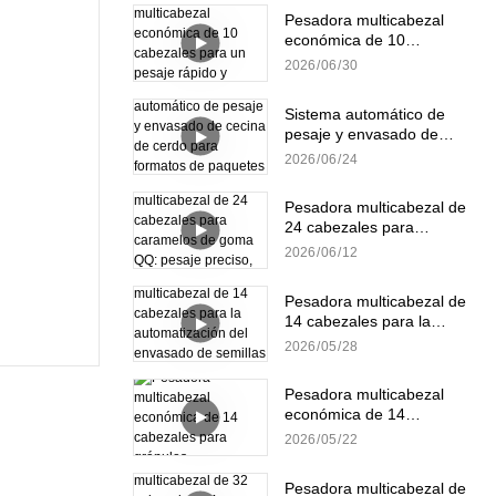
Pesadora multicabezal
económica de 10
cabezales para un pesaje
2026
06
30
rápido y preciso de
gránulos.
Sistema automático de
pesaje y envasado de
cecina de cerdo para
2026
06
24
formatos de paquetes
pequeños y a granel.
Pesadora multicabezal de
24 cabezales para
caramelos de goma QQ:
2026
06
12
pesaje preciso, suave y
eficiente.
Pesadora multicabezal de
14 cabezales para la
automatización del
2026
05
28
envasado de semillas de
girasol
Pesadora multicabezal
económica de 14
cabezales para gránulos
2026
05
22
Pesadora multicabezal de