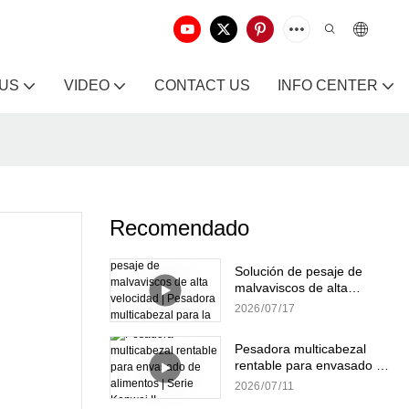
 US
VIDEO
CONTACT US
INFO CENTER
Recomendado
Solución de pesaje de
malvaviscos de alta
velocidad | Pesadora
2026
07
17
multicabezal para la
producción de dulces
Pesadora multicabezal
rentable para envasado de
alimentos | Serie Kenwei II
2026
07
11