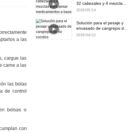
32 cabezales y 4 mezclas
para pesar medicamentos
2026
05
14
a base de hierbas.
Solución para el pesaje y
envasado de cangrejos de
correctamente
río cocidos
2026
04
22
ptarlos a las
s, cargue las
e carne a las
ión las bolas
a de control
en bolsas o
e cumplan con