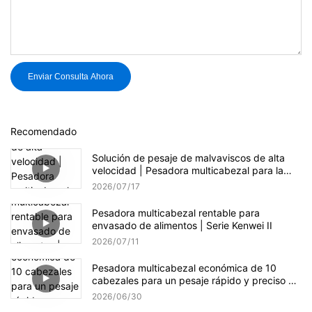
Enviar Consulta Ahora
Recomendado
Solución de pesaje de malvaviscos de alta
velocidad | Pesadora multicabezal para la
producción de dulces
2026
07
17
Pesadora multicabezal rentable para
envasado de alimentos | Serie Kenwei II
2026
07
11
Pesadora multicabezal económica de 10
cabezales para un pesaje rápido y preciso de
gránulos.
2026
06
30