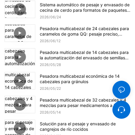
Sistema automático de pesaje y envasado de
cecina de cerdo para formatos de paquetes
pequeños y a granel.
2026
06
24
Pesadora multicabezal de 24 cabezales para
caramelos de goma QQ: pesaje preciso,
suave y eficiente.
2026
06
12
Pesadora multicabezal de 14 cabezales para
la automatización del envasado de semillas
de girasol
2026
05
28
Pesadora multicabezal económica de 14
cabezales para gránulos
2026
05
22
Pesadora multicabezal de 32 cabezales y 4
mezclas para pesar medicamentos a base de
hierbas.
2026
05
14
Solución para el pesaje y envasado de
cangrejos de río cocidos