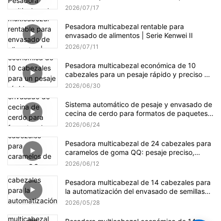
producción de dulces
2026
07
17
Pesadora multicabezal rentable para
envasado de alimentos | Serie Kenwei II
2026
07
11
Pesadora multicabezal económica de 10
cabezales para un pesaje rápido y preciso de
gránulos.
2026
06
30
Sistema automático de pesaje y envasado de
cecina de cerdo para formatos de paquetes
pequeños y a granel.
2026
06
24
Pesadora multicabezal de 24 cabezales para
caramelos de goma QQ: pesaje preciso,
suave y eficiente.
2026
06
12
Pesadora multicabezal de 14 cabezales para
la automatización del envasado de semillas
de girasol
2026
05
28