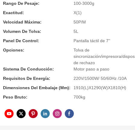
Rango De Pesaje:
100-3000g
Exactitud:
X(1)
Velocidad Máxima:
50P/M
Volumen De Tolva:
5L
Panel De Control:
Pantalla táctil de 7''
Opciones:
Tolva de
sincronización/impresora/disposi
de rechazo
Sistema De Conducción:
Motor paso a paso
Requisitos De Energía:
220V/1500W/ 50/60Hz /10A
Dimensiones Del Embalaje (mm):
1910(L)X1290(W)X1810(H)
Peso Bruto:
700kg