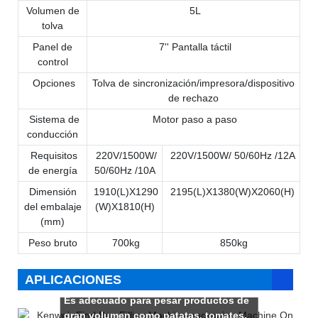
Volumen de
5L
tolva
Panel de
7'' Pantalla táctil
control
Opciones
Tolva de sincronización/impresora/dispositivo
de rechazo
Sistema de
Motor paso a paso
conducción
Requisitos
220V/1500W/
220V/1500W/ 50/60Hz /12A
de energía
50/60Hz /10A
Dimensión
1910(L)X1290
2195(L)X1380(W)X2060(H)
del embalaje
(W)X1810(H)
(mm)
Peso bruto
700kg
850kg
APLICACIONES
Es adecuado para pesar productos de
gran volumen como patatas, tomates,