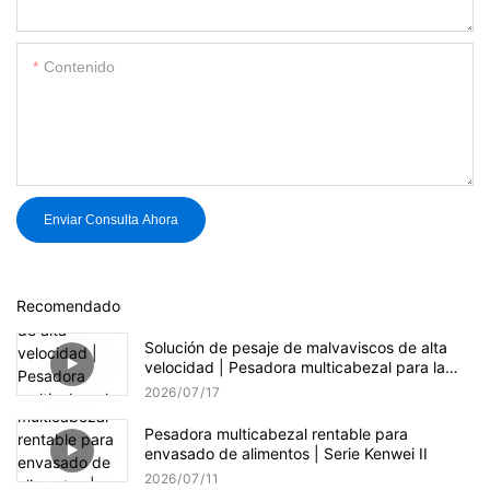
Contenido
Enviar Consulta Ahora
Recomendado
Solución de pesaje de malvaviscos de alta
velocidad | Pesadora multicabezal para la
producción de dulces
2026
07
17
Pesadora multicabezal rentable para
envasado de alimentos | Serie Kenwei II
2026
07
11