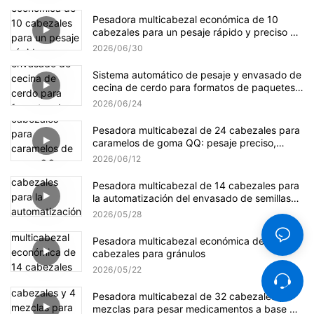
Pesadora multicabezal económica de 10
cabezales para un pesaje rápido y preciso de
gránulos.
2026
06
30
Sistema automático de pesaje y envasado de
cecina de cerdo para formatos de paquetes
pequeños y a granel.
2026
06
24
Pesadora multicabezal de 24 cabezales para
caramelos de goma QQ: pesaje preciso,
suave y eficiente.
2026
06
12
Pesadora multicabezal de 14 cabezales para
la automatización del envasado de semillas
de girasol
2026
05
28
Pesadora multicabezal económica de 14
cabezales para gránulos
2026
05
22
Pesadora multicabezal de 32 cabezales y 4
mezclas para pesar medicamentos a base de