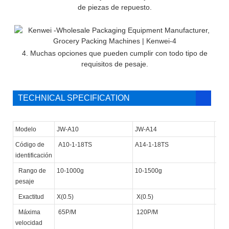
de piezas de repuesto.
4. Muchas opciones que pueden cumplir con todo tipo de
requisitos de pesaje.
TECHNICAL SPECIFICATION
Modelo
JW-A10
JW-A14
JW-
Código de
A10-1-18TS
A14-1-18TS
A10
identificación
Rango de
10-1000g
10-1500g
10-
pesaje
Exactitud
X(0.5)
X(0.5)
X(0.
Máxima
65P/M
120P/M
65P
velocidad