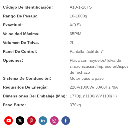
Código De Identificación:
A10-1-18TS
Rango De Pesaje:
10-1000g
Exactitud:
X(0.5)
Velocidad Máxima:
65P/M
Volumen De Tolva:
2L
Panel De Control:
Pantalla táctil de 7”
Opciones:
Placa con hoyuelos/Tolva de
sincronización/Impresora/Dispos
de rechazo
Sistema De Conducción:
Motor paso a paso
Requisitos De Energía:
220V/1000W/ 50/60Hz /8A
Dimensiones Del Embalaje (mm):
1770(L)*1100(W)*1190(H)
Peso Bruto:
370kg