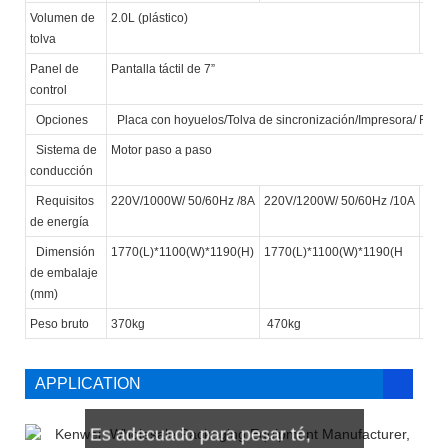
Volumen de
2.0L (plástico)
1.6/
tolva
Panel de
Pantalla táctil de 7”
control
Opciones
Placa con hoyuelos/Tolva de sincronización/Impresora/ Recha
Sistema de
Motor paso a paso
conducción
Requisitos
220V/1000W/ 50/60Hz /8A
220V/1200W/ 50/60Hz /10A
220
de energía
Dimensión
1770(L)*1100(W)*1190(H)
1770(L)*1100(W)*1190(H
177
de embalaje
(mm)
Peso bruto
370kg
470kg
370
APPLICATION
Es adecuado para pesar té,