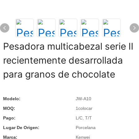
Pesadora multicabezal serie Ⅱ
recientemente desarrollada
para granos de chocolate
Modelo:
JW-A10
MOQ:
1colocar
Pago:
L/C, T/T
Lugar De Origen:
Porcelana
Marca:
Kenwei