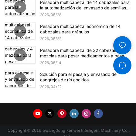
Pesadora multicabezal de 14 cabezales para
la automatización del envasado de semillas
de girasol
2026
05
28
Pesadora multicabezal económica de 14
cabezales para gránulos
2026
05
22
Pesadora multicabezal de 32 cabezales y 4
mezclas para pesar medicamentos a base de
hierbas.
2026
05
14
Solución para el pesaje y envasado de
cangrejos de río cocidos
2026
04
22
Copyright © 2018 Guangdong kenwei Intelligent Machinery Co.,