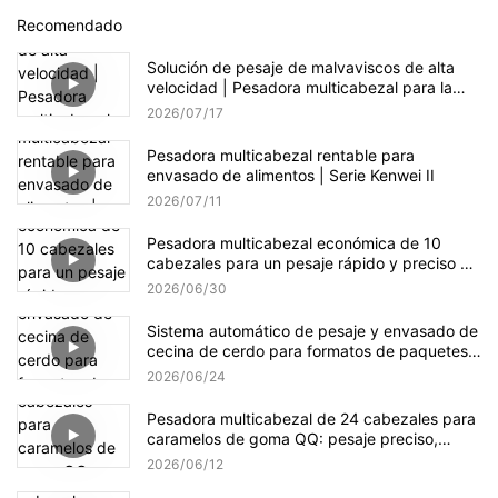
Recomendado
Solución de pesaje de malvaviscos de alta
velocidad | Pesadora multicabezal para la
producción de dulces
2026
07
17
Pesadora multicabezal rentable para
envasado de alimentos | Serie Kenwei II
2026
07
11
Pesadora multicabezal económica de 10
cabezales para un pesaje rápido y preciso de
gránulos.
2026
06
30
Sistema automático de pesaje y envasado de
cecina de cerdo para formatos de paquetes
pequeños y a granel.
2026
06
24
Pesadora multicabezal de 24 cabezales para
caramelos de goma QQ: pesaje preciso,
suave y eficiente.
2026
06
12