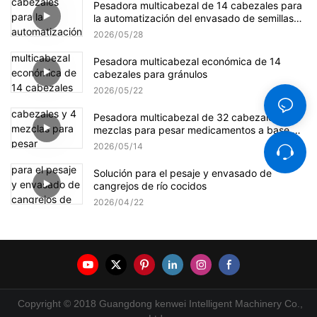
Pesadora multicabezal de 14 cabezales para
la automatización del envasado de semillas
de girasol
2026
05
28
Pesadora multicabezal económica de 14
cabezales para gránulos
2026
05
22
Pesadora multicabezal de 32 cabezales y 4
mezclas para pesar medicamentos a base de
hierbas.
2026
05
14
Solución para el pesaje y envasado de
cangrejos de río cocidos
2026
04
22
Copyright © 2018 Guangdong kenwei Intelligent Machinery Co.,