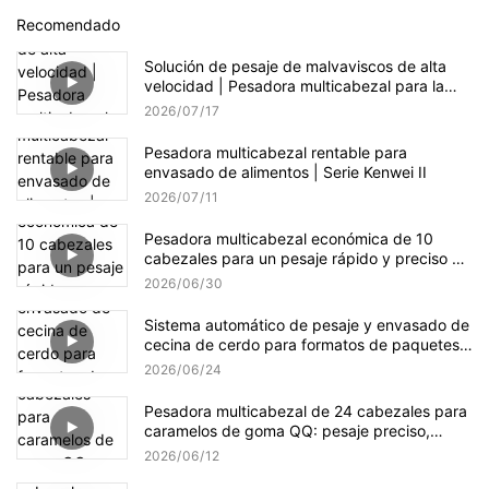
Recomendado
Solución de pesaje de malvaviscos de alta
velocidad | Pesadora multicabezal para la
producción de dulces
2026
07
17
Pesadora multicabezal rentable para
envasado de alimentos | Serie Kenwei II
2026
07
11
Pesadora multicabezal económica de 10
cabezales para un pesaje rápido y preciso de
gránulos.
2026
06
30
Sistema automático de pesaje y envasado de
cecina de cerdo para formatos de paquetes
pequeños y a granel.
2026
06
24
Pesadora multicabezal de 24 cabezales para
caramelos de goma QQ: pesaje preciso,
suave y eficiente.
2026
06
12