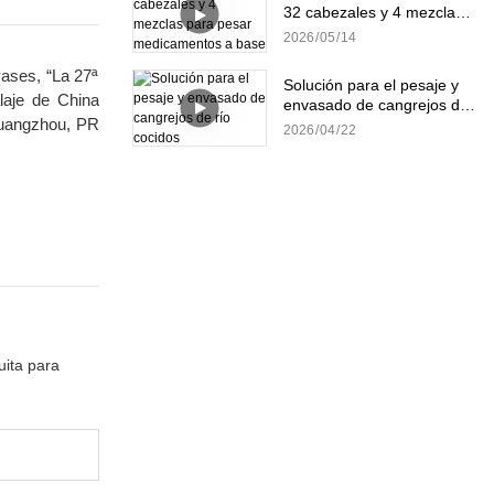
32 cabezales y 4 mezclas
para pesar medicamentos
2026
05
14
a base de hierbas.
vases, “La 27ª
Solución para el pesaje y
laje de China
envasado de cangrejos de
 Guangzhou, PR
río cocidos
2026
04
22
uita para