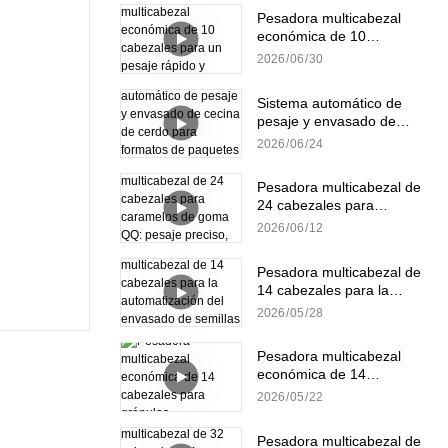
Pesadora multicabezal
económica de 10
cabezales para un pesaje
2026
06
30
rápido y preciso de
gránulos.
Sistema automático de
pesaje y envasado de
cecina de cerdo para
2026
06
24
formatos de paquetes
pequeños y a granel.
Pesadora multicabezal de
24 cabezales para
caramelos de goma QQ:
2026
06
12
pesaje preciso, suave y
eficiente.
Pesadora multicabezal de
14 cabezales para la
automatización del
2026
05
28
envasado de semillas de
girasol
Pesadora multicabezal
económica de 14
cabezales para gránulos
2026
05
22
Pesadora multicabezal de