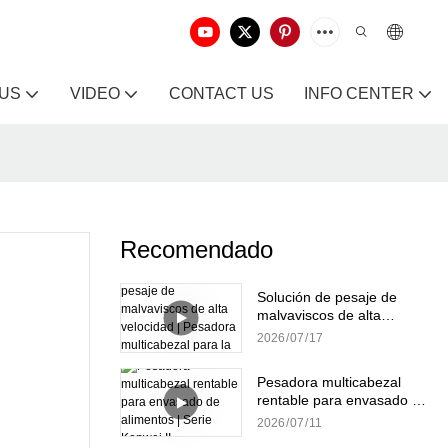
 US
VIDEO
CONTACT US
INFO CENTER
Recomendado
Solución de pesaje de
malvaviscos de alta
velocidad | Pesadora
2026
07
17
multicabezal para la
producción de dulces
Pesadora multicabezal
rentable para envasado de
alimentos | Serie Kenwei II
2026
07
11