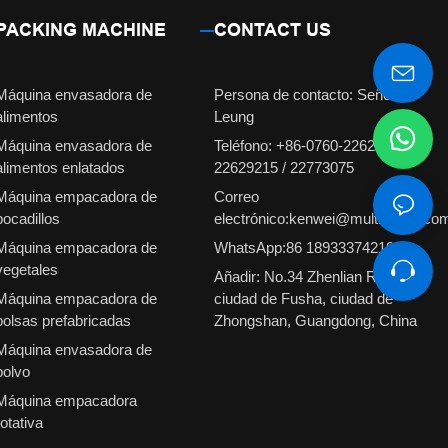
PACKING MACHINE
CONTACT US
Máquina envasadora de
Persona de contacto: Señorita
alimentos
Leung
Máquina envasadora de
Teléfono: +86-0760-22629231 /
alimentos enlatados
22629215 / 22773075
Máquina empacadora de
Correo
bocadillos
electrónico:kenwei@multiweigh.co
Máquina empacadora de
WhatsApp:86 18933374210
vegetales
Añadir: No.34 Zhenlian Road,
Máquina empacadora de
ciudad de Fusha, ciudad de
bolsas prefabricadas
Zhongshan, Guangdong, China
Máquina envasadora de
polvo
Máquina empacadora
rotativa