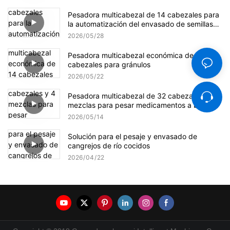
Pesadora multicabezal de 14 cabezales para
la automatización del envasado de semillas
de girasol
2026
05
28
Pesadora multicabezal económica de 14
cabezales para gránulos
2026
05
22
Pesadora multicabezal de 32 cabezales y 4
mezclas para pesar medicamentos a base de
hierbas.
2026
05
14
Solución para el pesaje y envasado de
cangrejos de río cocidos
2026
04
22