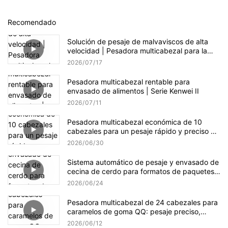
Recomendado
Solución de pesaje de malvaviscos de alta
velocidad | Pesadora multicabezal para la
producción de dulces
2026
07
17
Pesadora multicabezal rentable para
envasado de alimentos | Serie Kenwei II
2026
07
11
Pesadora multicabezal económica de 10
cabezales para un pesaje rápido y preciso de
gránulos.
2026
06
30
Sistema automático de pesaje y envasado de
cecina de cerdo para formatos de paquetes
pequeños y a granel.
2026
06
24
Pesadora multicabezal de 24 cabezales para
caramelos de goma QQ: pesaje preciso,
suave y eficiente.
2026
06
12