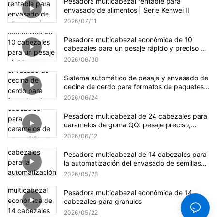
Pesadora multicabezal rentable para
envasado de alimentos | Serie Kenwei II
2026
07
11
Pesadora multicabezal económica de 10
cabezales para un pesaje rápido y preciso de
gránulos.
2026
06
30
Sistema automático de pesaje y envasado de
cecina de cerdo para formatos de paquetes
pequeños y a granel.
2026
06
24
Pesadora multicabezal de 24 cabezales para
caramelos de goma QQ: pesaje preciso,
suave y eficiente.
2026
06
12
Pesadora multicabezal de 14 cabezales para
la automatización del envasado de semillas
de girasol
2026
05
28
Pesadora multicabezal económica de 14
cabezales para gránulos
2026
05
22