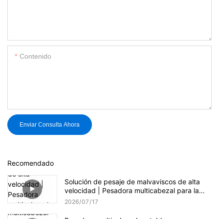
Contenido
Enviar Consulta Ahora
Recomendado
Solución de pesaje de malvaviscos de alta
velocidad | Pesadora multicabezal para la
producción de dulces
2026
07
17