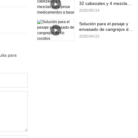
32 cabezales y 4 mezclas
para pesar medicamentos
2026
05
14
a base de hierbas.
Solución para el pesaje y
envasado de cangrejos de
río cocidos
2026
04
22
uita para