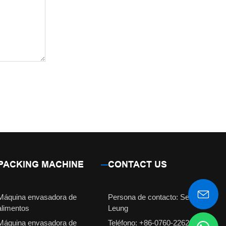
PACKING MACHINE
CONTACT US
Máquina envasadora de
Persona de contacto: Señorita
alimentos
Leung
Máquina envasadora de
Teléfono: +86-0760-22629231 /