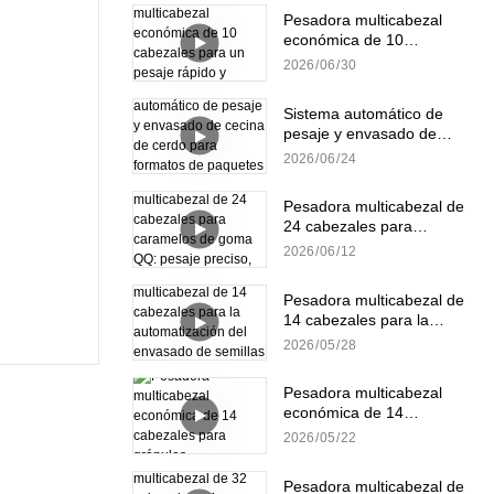
Pesadora multicabezal
económica de 10
cabezales para un pesaje
2026
06
30
rápido y preciso de
gránulos.
Sistema automático de
pesaje y envasado de
cecina de cerdo para
2026
06
24
formatos de paquetes
pequeños y a granel.
Pesadora multicabezal de
24 cabezales para
caramelos de goma QQ:
2026
06
12
pesaje preciso, suave y
eficiente.
Pesadora multicabezal de
14 cabezales para la
automatización del
2026
05
28
envasado de semillas de
girasol
Pesadora multicabezal
económica de 14
cabezales para gránulos
2026
05
22
Pesadora multicabezal de