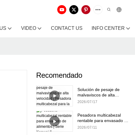
 US
VIDEO
CONTACT US
INFO CENTER
Recomendado
Solución de pesaje de
malvaviscos de alta
velocidad | Pesadora
2026
07
17
multicabezal para la
producción de dulces
Pesadora multicabezal
rentable para envasado de
alimentos | Serie Kenwei II
2026
07
11