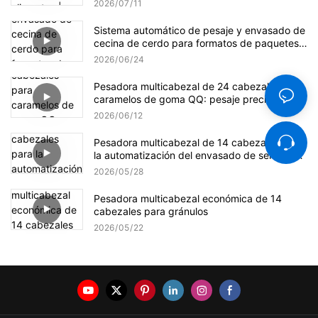
2026
07
11
Sistema automático de pesaje y envasado de
cecina de cerdo para formatos de paquetes
pequeños y a granel.
2026
06
24
Pesadora multicabezal de 24 cabezales para
caramelos de goma QQ: pesaje preciso,
suave y eficiente.
2026
06
12
Pesadora multicabezal de 14 cabezales para
la automatización del envasado de semillas
de girasol
2026
05
28
Pesadora multicabezal económica de 14
cabezales para gránulos
2026
05
22