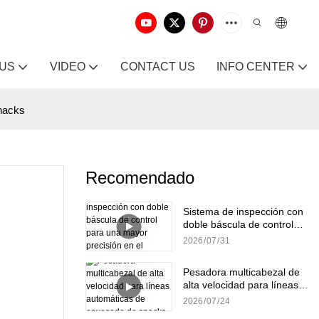
 US
VIDEO
CONTACT US
INFO CENTER
snacks
Recomendado
Sistema de inspección con
doble báscula de control
para una mayor precisión
2026
07
31
en el pesaje.
Pesadora multicabezal de
alta velocidad para líneas
automáticas de envasado
2026
07
24
de snacks