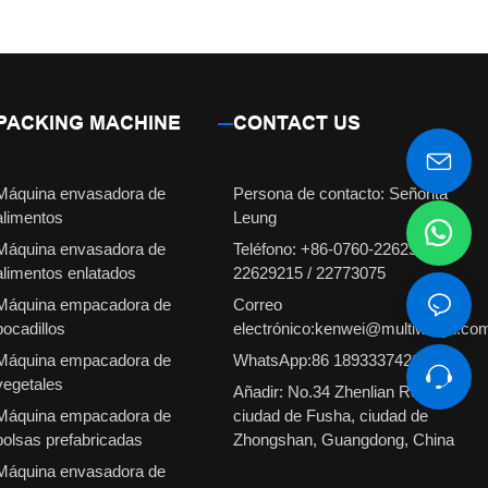
PACKING MACHINE
CONTACT US
Máquina envasadora de
Persona de contacto: Señorita
alimentos
Leung
Máquina envasadora de
Teléfono: +86-0760-22629231 /
alimentos enlatados
22629215 / 22773075
Máquina empacadora de
Correo
bocadillos
electrónico:kenwei@multiweigh.co
Máquina empacadora de
WhatsApp:86 18933374210
vegetales
Añadir: No.34 Zhenlian Road,
Máquina empacadora de
ciudad de Fusha, ciudad de
bolsas prefabricadas
Zhongshan, Guangdong, China
Máquina envasadora de