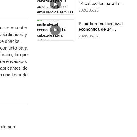
14 cabezales para la
automatización del
2026
05
28
envasado de semillas de
girasol
Pesadora multicabezal
ma se muestra
económica de 14
coordinados y
cabezales para gránulos
2026
05
22
 de snacks.
conjunto para
ibrado, lo que
s de envasado.
abricantes de
n una línea de
uita para