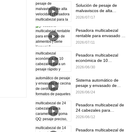
Solución de pesaje de
malvaviscos de alta
velocidad | Pesadora
2026
07
17
multicabezal para la
producción de dulces
Pesadora multicabezal
rentable para envasado de
alimentos | Serie Kenwei II
2026
07
11
Pesadora multicabezal
económica de 10
cabezales para un pesaje
2026
06
30
rápido y preciso de
gránulos.
Sistema automático de
pesaje y envasado de
cecina de cerdo para
2026
06
24
formatos de paquetes
pequeños y a granel.
Pesadora multicabezal de
24 cabezales para
caramelos de goma QQ:
2026
06
12
pesaje preciso, suave y
eficiente.
Pesadora multicabezal de