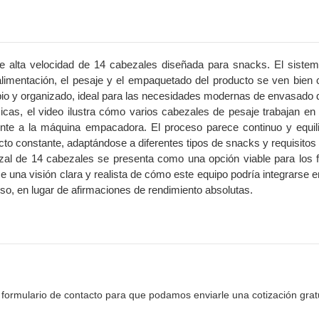
 alta velocidad de 14 cabezales diseñada para snacks. El siste
limentación, el pesaje y el empaquetado del producto se ven bien 
impio y organizado, ideal para las necesidades modernas de envasado
s, el video ilustra cómo varios cabezales de pesaje trabajan en 
mente a la máquina empacadora. El proceso parece continuo y equil
cto constante, adaptándose a diferentes tipos de snacks y requisito
al de 14 cabezales se presenta como una opción viable para los f
na visión clara y realista de cómo este equipo podría integrarse e
de uso, en lugar de afirmaciones de rendimiento absolutas.
 formulario de contacto para que podamos enviarle una cotización grat