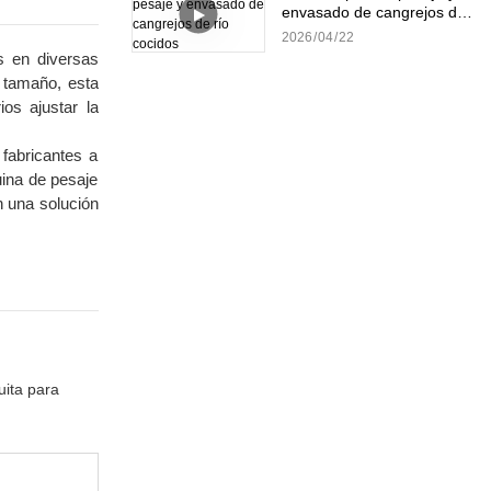
envasado de cangrejos de
río cocidos
2026
04
22
s en diversas
 tamaño, esta
ios ajustar la
fabricantes a
uina de pesaje
n una solución
uita para