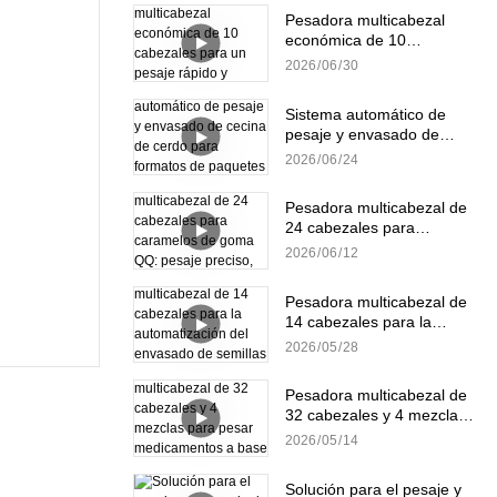
Pesadora multicabezal
económica de 10
cabezales para un pesaje
2026
06
30
rápido y preciso de
gránulos.
Sistema automático de
pesaje y envasado de
cecina de cerdo para
2026
06
24
formatos de paquetes
pequeños y a granel.
Pesadora multicabezal de
24 cabezales para
caramelos de goma QQ:
2026
06
12
pesaje preciso, suave y
eficiente.
Pesadora multicabezal de
14 cabezales para la
automatización del
2026
05
28
envasado de semillas de
girasol
Pesadora multicabezal de
32 cabezales y 4 mezclas
para pesar medicamentos
2026
05
14
a base de hierbas.
Solución para el pesaje y