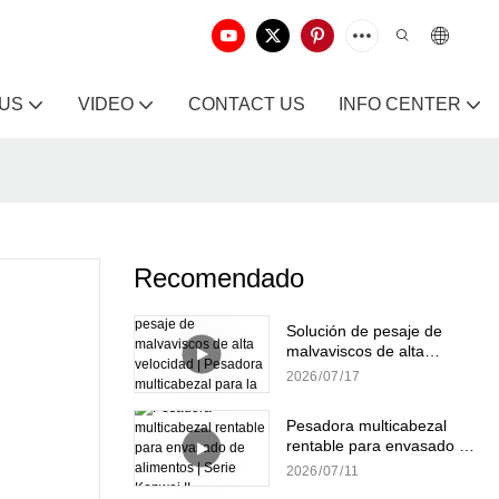
 US
VIDEO
CONTACT US
INFO CENTER
Recomendado
Solución de pesaje de
malvaviscos de alta
velocidad | Pesadora
2026
07
17
multicabezal para la
producción de dulces
Pesadora multicabezal
rentable para envasado de
alimentos | Serie Kenwei II
2026
07
11