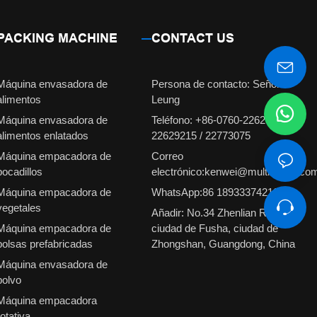
PACKING MACHINE
CONTACT US
Máquina envasadora de
Persona de contacto: Señorita
alimentos
Leung
Máquina envasadora de
Teléfono: +86-0760-22629231 /
alimentos enlatados
22629215 / 22773075
Máquina empacadora de
Correo
bocadillos
electrónico:kenwei@multiweigh.co
Máquina empacadora de
WhatsApp:86 18933374210
vegetales
Añadir: No.34 Zhenlian Road,
Máquina empacadora de
ciudad de Fusha, ciudad de
bolsas prefabricadas
Zhongshan, Guangdong, China
Máquina envasadora de
polvo
Máquina empacadora
rotativa