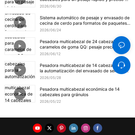
gránulos.
2026
06
30
Sistema automático de pesaje y envasado de
cecina de cerdo para formatos de paquetes
pequeños y a granel.
2026
06
24
Pesadora multicabezal de 24 cabezales para
caramelos de goma QQ: pesaje preciso,
suave y eficiente.
2026
06
12
Pesadora multicabezal de 14 cabezales para
la automatización del envasado de semillas
de girasol
2026
05
28
Pesadora multicabezal económica de 14
cabezales para gránulos
2026
05
22