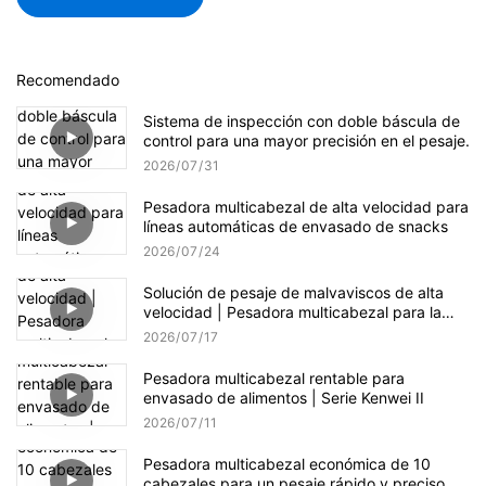
Recomendado
Sistema de inspección con doble báscula de
control para una mayor precisión en el pesaje.
2026
07
31
Pesadora multicabezal de alta velocidad para
líneas automáticas de envasado de snacks
2026
07
24
Solución de pesaje de malvaviscos de alta
velocidad | Pesadora multicabezal para la
producción de dulces
2026
07
17
Pesadora multicabezal rentable para
envasado de alimentos | Serie Kenwei II
2026
07
11
Pesadora multicabezal económica de 10
cabezales para un pesaje rápido y preciso de