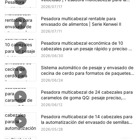
producción de dulces
2026
07
17
Pesadora multicabezal rentable para
envasado de alimentos | Serie Kenwei II
2026
07
11
Pesadora multicabezal económica de 10
cabezales para un pesaje rápido y preciso de
gránulos.
2026
06
30
Sistema automático de pesaje y envasado de
cecina de cerdo para formatos de paquetes
pequeños y a granel.
2026
06
24
Pesadora multicabezal de 24 cabezales para
caramelos de goma QQ: pesaje preciso,
suave y eficiente.
2026
06
12
Pesadora multicabezal de 14 cabezales para
la automatización del envasado de semillas
de girasol
2026
05
28