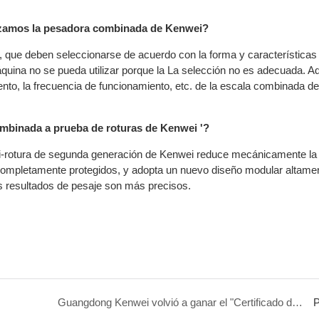
lizamos la pesadora combinada de Kenwei?
que deben seleccionarse de acuerdo con la forma y características 
máquina no se pueda utilizar porque la La selección no es adecuada. 
ento, la frecuencia de funcionamiento, etc. de la escala combinada d
ombinada a prueba de roturas de Kenwei '?
nti-rotura de segunda generación de Kenwei reduce mecánicamente la 
 completamente protegidos, y adopta un nuevo diseño modular altame
os resultados de pesaje son más precisos.
Guangdong Kenwei volvió a ganar el "Certificado de empresa de alta tecnología"
P