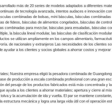
sarrollado más de 20 series de modelos adaptados a diferentes mate
 continuas de tecnología avanzada, intentos audaces e innovación cont
 básculas combinadas de bolsas, mini básculas, básculas combinadas
as de fideos, básculas de alimentos congelados, básculas de control
culas combinadas para mezclar, básculas para ensaladas, básculas 
le, la báscula lineal modular, las básculas de clasificación modular,
oductos se utilizan ampliamente en los campos alimentario, farmacéuti
ayoría. de nacionales y extranjeros Las necesidades de los clientes s
e ayudar a los clientes y socios globales a ahorrar costos y mejorar 
teriales; Nuestra empresa eligió la pesadora combinada de Guangdon
base de producción a escala combinada profesional con una gran esc
ión del pesaje de los productos fabricados está más concentrada y la
que ayuda a los clientes a ahorrar materiales; apertura y cierre al mi
a tolva y la acumulación de ida y vuelta. El par se mantiene constante,
la estructura mecánica y logra una larga vida útil con el operación es