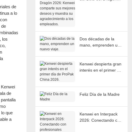
2026: Kenwei
riales de
comparte sus mejores
inua a lo
deseos y muestra su
 con
agradecimiento a los
 de
empleados.
combinadas
 los
Dos décadas de la
mano, emprenden un
co,
nuevo viaje.
on
la
Kenwei despierta gran
interés en el primer día
de ProPak China 2026.
g Kenwei
ala de
Feliz Día de la Madre
 pantalla
smo
 lo que
Kenwei en Interpack
table a
2026: Conectando con
profesionales globales