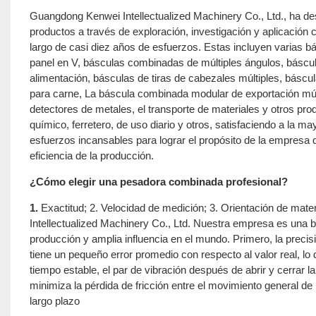
Guangdong Kenwei Intellectualized Machinery Co., Ltd., ha de
productos a través de exploración, investigación y aplicación
largo de casi diez años de esfuerzos. Estas incluyen varias
panel en V, básculas combinadas de múltiples ángulos, báscul
alimentación, básculas de tiras de cabezales múltiples, bás
para carne, La báscula combinada modular de exportación múltip
detectores de metales, el transporte de materiales y otros pr
químico, ferretero, de uso diario y otros, satisfaciendo a la m
esfuerzos incansables para lograr el propósito de la empresa d
eficiencia de la producción.
¿Cómo elegir una pesadora combinada profesional?
1.
Exactitud; 2. Velocidad de medición; 3. Orientación de ma
Intellectualized Machinery Co., Ltd. Nuestra empresa es una 
producción y amplia influencia en el mundo. Primero, la precis
tiene un pequeño error promedio con respecto al valor real, lo 
tiempo estable, el par de vibración después de abrir y cerrar l
minimiza la pérdida de fricción entre el movimiento general de 
largo plazo