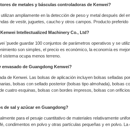
ectores de metales y básculas controladoras de Kenwei?
e utilizan ampliamente en la detección de peso y metal después del 
endas de vestir, juguetes, caucho y otros campos. Producto preferido
Kenwei Intellectualized Machinery Co., Ltd?
i 'puede guardar 100 conjuntos de parámetros operativos y se utiliz
tenimiento son simples, el precio es económico, la economía es mejor,
 el sistema ocupa menos terreno.
aje y envasado de Guangdong Kenwei?
ada de Kenwei. Las bolsas de aplicación incluyen bolsas selladas por
narias, bolsas con sellado posterior (bolsas tipo almohada), bolsas c
a de cuatro esquinas, bolsas con bordes impresos, bolsas con orificio
os de sal y azúcar en Guangdong?
almente para el pesaje cuantitativo de materiales relativamente unif
fé, condimentos en polvo y otras partículas pequeñas y en polvo. La