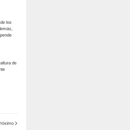
de los
Además,
epende
altura de
nte
róximo