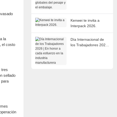
del pesaje y el
embalaje.
envasado
Kenwei te invita a
Interpack 2026.
a la
Día Internacional de
 el costo
los Trabajadores 2026
| En honor a cada
esfuerzo en la industria
manufacturera
 tres
on sellado
s para
ormes
 operación