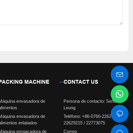
PACKING MACHINE
CONTACT US
Máquina envasadora de
Persona de contacto: Señorita
alimentos
Leung
Máquina envasadora de
Teléfono: +86-0760-22629231 /
alimentos enlatados
22629215 / 22773075
Máquina empacadora de
Correo