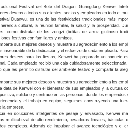
radicional Festival del Bote del Dragón, Guangdong Kenwei Intell
jores deseos a todos sus clientes, socios y empleados en todo el mu
tival Duanwu, es una de las festividades tradicionales más impor
rencia cultural, la reunión familiar, la salud y la prosperidad. Du
, como disfrutar de los zongzi (bolitas de arroz glutinoso tradi
iones festivas con familiares y amigos.
 inseparable de la dedicación y el esfuerzo de cada empleado. Par
jores deseos para las fiestas, Kenwei ha preparado un paquete es
rsonal. Cada empleado recibió una caja cuidadosamente seleccionada
 que les permitió disfrutar del ambiente festivo y compartir la aleg
a data de Kenwei con el bienestar de sus empleados y la cultura co
ositivo, solidario y centrado en las personas, donde los empleados 
ertenencia y el trabajo en equipo, seguimos construyendo una fuer
e la empresa.
cia en soluciones inteligentes de pesaje y envasado, Kenwei ma
 multicabezal de alto rendimiento, pesadoras lineales, básculas d
os completos. Además de impulsar el avance tecnológico y el cr