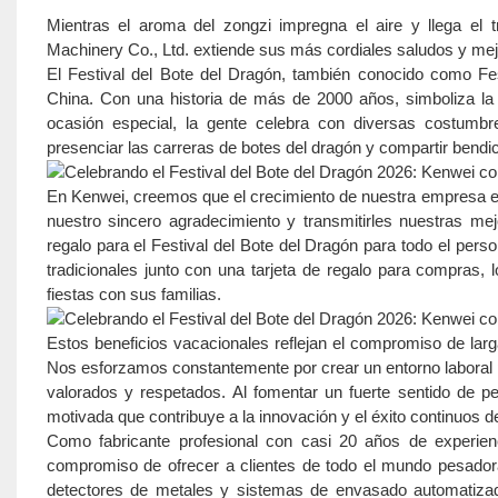
Mientras el aroma del zongzi impregna el aire y llega el t
Machinery Co., Ltd. extiende sus más cordiales saludos y me
El Festival del Bote del Dragón, también conocido como Fes
China. Con una historia de más de 2000 años, simboliza la he
ocasión especial, la gente celebra con diversas costumbres
presenciar las carreras de botes del dragón y compartir bendic
En Kenwei, creemos que el crecimiento de nuestra empresa es
nuestro sincero agradecimiento y transmitirles nuestras me
regalo para el Festival del Bote del Dragón para todo el pe
tradicionales junto con una tarjeta de regalo para compras, lo
fiestas con sus familias.
Estos beneficios vacacionales reflejan el compromiso de larg
Nos esforzamos constantemente por crear un entorno laboral p
valorados y respetados. Al fomentar un fuerte sentido de p
motivada que contribuye a la innovación y el éxito continuos d
Como fabricante profesional con casi 20 años de experien
compromiso de ofrecer a clientes de todo el mundo pesadoras
detectores de metales y sistemas de envasado automatizad