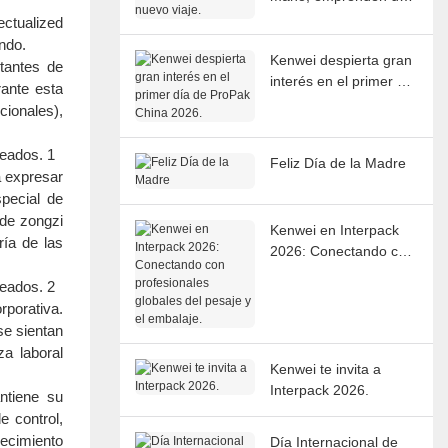
nuevo viaje.
ectualized
ndo.
Kenwei despierta gran
tantes de
interés en el primer día
rante esta
de ProPak China 2026.
cionales),
Feliz Día de la Madre
a expresar
pecial de
 de zongzi
Kenwei en Interpack
ría de las
2026: Conectando con
profesionales globales
del pesaje y el
rporativa.
embalaje.
se sientan
za laboral
Kenwei te invita a
Interpack 2026.
ntiene su
e control,
ecimiento
Día Internacional de