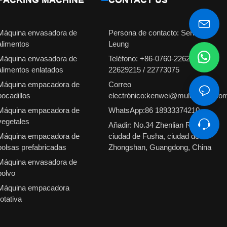
Máquina envasadora de
Persona de contacto: Señorita
alimentos
Leung
Máquina envasadora de
Teléfono: +86-0760-22629231 /
alimentos enlatados
22629215 / 22773075
Máquina empacadora de
Correo
bocadillos
electrónico:kenwei@multiweigh.co
Máquina empacadora de
WhatsApp:86 18933374210
vegetales
Añadir: No.34 Zhenlian Road,
Máquina empacadora de
ciudad de Fusha, ciudad de
bolsas prefabricadas
Zhongshan, Guangdong, China
Máquina envasadora de
polvo
Máquina empacadora
rotativa