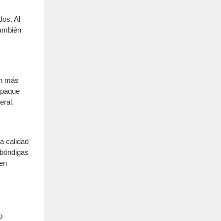
dos. Al
también
ón más
mpaque
eral.
a calidad
lbóndigas
uen
o