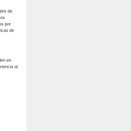
ntes de
Los
os por
ticas de
den en
stencia al