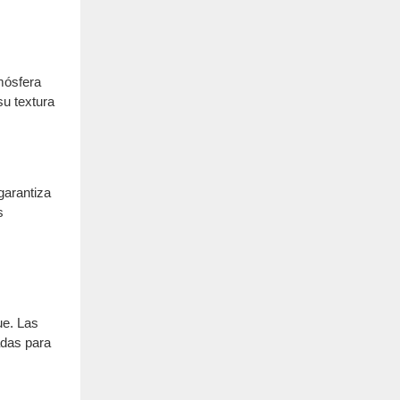
mósfera
su textura
garantiza
s
ue. Las
adas para