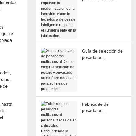
alimentos
impulsan la
e
modernización de la
industria: cómo la
tecnología de pesaje
os
inteligente respalda el
máquinas
cumplimiento en la
opiada
fabricación.
Guía de selección de
pesadoras
multicabezal: Cómo
elegir la solución de
lados,
pesaje y envasado
rutas,
automático adecuada
e de
para su línea de
producción.
 hasta
Fabricante de
 de
pesadoras
multicabezal
el
personalizadas de 14
cabezales:
Descubriendo la