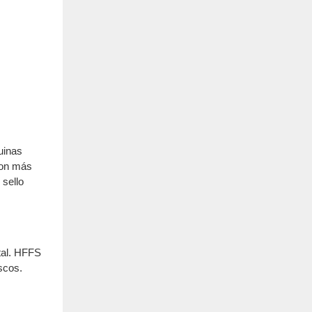
uinas
son más
 sello
tal. HFFS
scos.