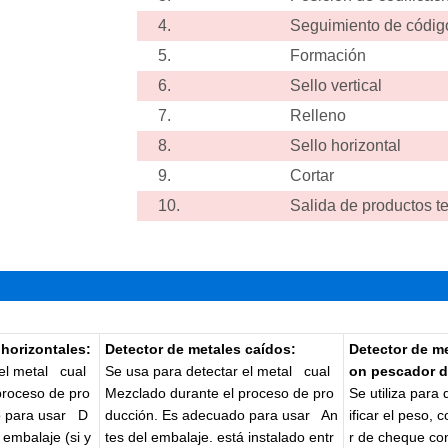
4.
Seguimiento de código
5.
Formación
6.
Sello vertical
7.
Relleno
8.
Sello horizontal
9.
Cortar
10.
Salida de productos t
 horizontales:
Detector de metales caídos:
Detector de m
el metal
cual
Se usa para detectar el metal
cual
on pescador d
proceso de pro
Mezclado durante el proceso de pro
Se utiliza para 
o para usar
D
ducción. Es adecuado para usar
An
ificar el peso,
 embalaje (si y
tes del embalaje. está instalado entr
r de cheque con