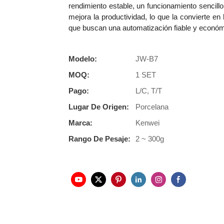
rendimiento estable, un funcionamiento sencil
mejora la productividad, lo que la convierte e
que buscan una automatización fiable y económ
Modelo:
JW-B7
MOQ:
1 SET
Pago:
L/C, T/T
Lugar De Origen:
Porcelana
Marca:
Kenwei
Rango De Pesaje:
2 ~ 300g