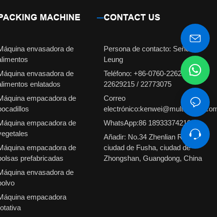
PACKING MACHINE
CONTACT US
Máquina envasadora de
Persona de contacto: Señorita
alimentos
Leung
Máquina envasadora de
Teléfono: +86-0760-22629231 /
alimentos enlatados
22629215 / 22773075
Máquina empacadora de
Correo
bocadillos
electrónico:kenwei@multiweigh.co
Máquina empacadora de
WhatsApp:86 18933374210
vegetales
Añadir: No.34 Zhenlian Road,
Máquina empacadora de
ciudad de Fusha, ciudad de
bolsas prefabricadas
Zhongshan, Guangdong, China
Máquina envasadora de
polvo
Máquina empacadora
rotativa