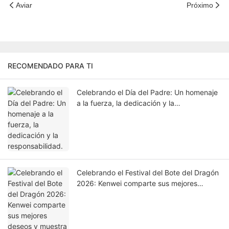
trabajo. Si tiene alguna emergencia durante
Aviar
Próximo
las vacaciones, no dude en contactarnos al
+8618933374210 o enviar el correo
electrónico.:kenwei@multiweigh.com.cn.Wis
h ¡Que tengas unas felices y prósperas
vacaciones!
RECOMENDADO PARA TI
Celebrando el Día del Padre: Un homenaje
a la fuerza, la dedicación y la
responsabilidad.
Celebrando el Festival del Bote del Dragón
2026: Kenwei comparte sus mejores
deseos y muestra su agradecimiento a los
empleados.