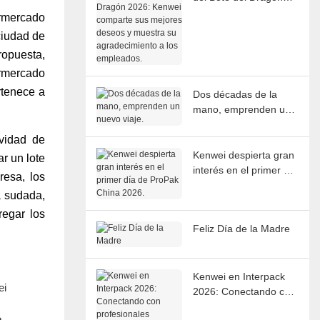
2026: Kenwei
ermercado
comparte sus mejores
ciudad de
deseos y muestra su
ropuesta,
agradecimiento a los
empleados.
ermercado
rtenece a
Dos décadas de la
mano, emprenden un
nuevo viaje.
ividad de
Kenwei despierta gran
r un lote
interés en el primer día
resa, los
de ProPak China 2026.
a sudada,
regar los
Feliz Día de la Madre
Kenwei en Interpack
2026: Conectando con
profesionales globales