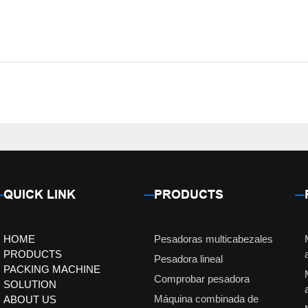
QUICK LINK
PRODUCTS
HOME
Pesadoras multicabezales
PRODUCTS
Pesadora lineal
PACKING MACHINE
Comprobar pesadora
SOLUTION
Máquina combinada de
ABOUT US