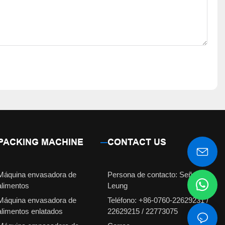
PACKING MACHINE
CONTACT US
Máquina envasadora de
Persona de contacto: Señorita
alimentos
Leung
Máquina envasadora de
Teléfono: +86-0760-22629231 /
alimentos enlatados
22629215 / 22773075