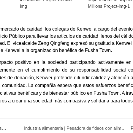
ermercado de caridad, los colegas de Kenwei a cargo del evento
cio Público para llevar los artículos de caridad llenos del cálid
d. El vicealcalde Zeng Qingfeng expresó su gratitud a Kenwei 
de Kenwei a la organización benéfica de Fusha Town.
acto positivo en la sociedad participando activamente en 
memente en el cumplimiento de su responsabilidad social co
dades de donación, Kenwei pretende difundir calidez y atención 
 la comunidad. La compañía espera que estos esfuerzos benefic
iciativas benéficas y de bienestar público en Fusha Town. A tra
otros a crear una sociedad más compasiva y solidaria para todos
Mantente fiel a la intención original y navega hacia el sueño.
Industria alimentaria | Pesadora de fideos con alimentación de tornillo de 14 cabezales
P