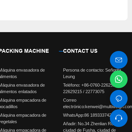
PACKING MACHINE
CONTACT US
Máquina envasadora de
Persona de contacto: Señorita
alimentos
Leung
Máquina envasadora de
Teléfono: +86-0760-22629231 /
alimentos enlatados
22629215 / 22773075
Máquina empacadora de
Correo
bocadillos
electrónico:kenwei@multiweigh.co
Máquina empacadora de
WhatsApp:86 18933374210
vegetales
Añadir: No.34 Zhenlian Road,
Máquina empacadora de
ciudad de Fusha, ciudad de