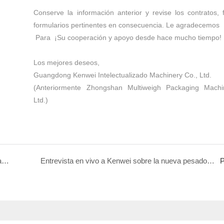
Conserve la información anterior y revise los contratos, 
formularios pertinentes en consecuencia. Le agradecemos
Para
¡Su cooperación y apoyo desde hace mucho tiempo!
Los mejores deseos,
Guangdong Kenwei Intelectualizado Machinery Co., Ltd.
(Anteriormente Zhongshan Multiweigh Packaging Machi
Ltd.)
Profunda integración de implementación y automatización en la industria de maquinaria de embalaje.
Entrevista en vivo a Kenwei sobre la nueva pesadora de ProPak 2018
P