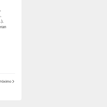
,
,
),
eran
róximo