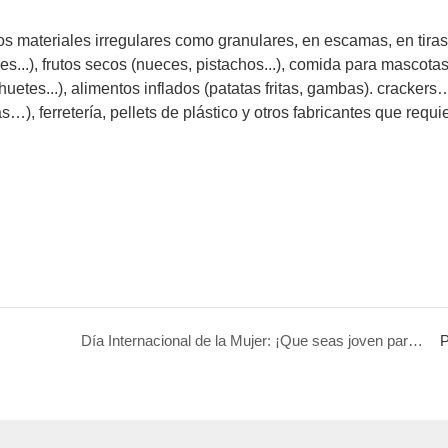
os materiales irregulares como granulares, en escamas, en tiras
les...), frutos secos (nueces, pistachos...), comida para mascotas
uetes...), alimentos inflados (patatas fritas, gambas). crackers…
, ferretería, pellets de plástico y otros fabricantes que requi
Día Internacional de la Mujer: ¡Que seas joven para siempre y seas feliz todos los días!
P