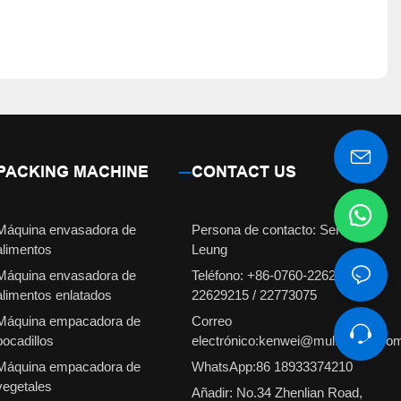
PACKING MACHINE
CONTACT US
Máquina envasadora de
Persona de contacto: Señorita
alimentos
Leung
Máquina envasadora de
Teléfono: +86-0760-22629231 /
alimentos enlatados
22629215 / 22773075
Máquina empacadora de
Correo
bocadillos
electrónico:kenwei@multiweigh.co
Máquina empacadora de
WhatsApp:86 18933374210
vegetales
Añadir: No.34 Zhenlian Road,