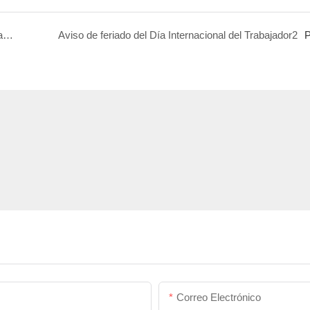
¡Feliz Día de la Mujer a todas las mujeres maravillosas! ¡Iluminar! ¡No sólo hoy sino todos los días!
Aviso de feriado del Día Internacional del Trabajador2
P
Correo Electrónico