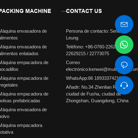
PACKING MACHINE
CONTACT US
Máquina envasadora de
Persona de contacto: Señorita
alimentos
Leung
Máquina envasadora de
Teléfono: +86-0760-22629231 /
alimentos enlatados
22629215 / 22773075
Máquina empacadora de
Correo
bocadillos
electrónico:kenwei@multiweigh.co
Máquina empacadora de
WhatsApp:86 18933374210
vegetales
Añadir: No.34 Zhenlian Road,
Máquina empacadora de
ciudad de Fusha, ciudad de
bolsas prefabricadas
Zhongshan, Guangdong, China
Máquina envasadora de
polvo
Máquina empacadora
rotativa