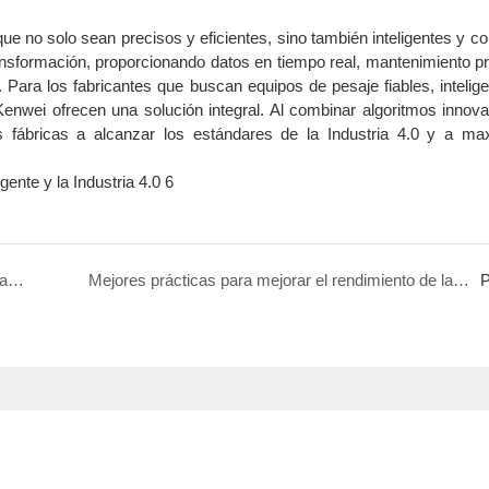
que no solo sean precisos y eficientes, sino también inteligentes y c
nsformación, proporcionando datos en tiempo real, mantenimiento pr
 Para los fabricantes que buscan equipos de pesaje fiables, intelig
 Kenwei ofrecen una solución integral. Al combinar algoritmos innov
s fábricas a alcanzar los estándares de la Industria 4.0 y a max
Cómo seleccionar la pesadora multicabezal adecuada para su línea de producción
Mejores prácticas para mejorar el rendimiento de las pesadoras multicabezal y la eficiencia del envasado
P