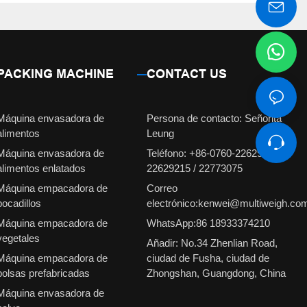
PACKING MACHINE
CONTACT US
Máquina envasadora de
Persona de contacto: Señorita
alimentos
Leung
Máquina envasadora de
Teléfono: +86-0760-22629231 /
alimentos enlatados
22629215 / 22773075
Máquina empacadora de
Correo
bocadillos
electrónico:kenwei@multiweigh.co
Máquina empacadora de
WhatsApp:86 18933374210
vegetales
Añadir: No.34 Zhenlian Road,
Máquina empacadora de
ciudad de Fusha, ciudad de
bolsas prefabricadas
Zhongshan, Guangdong, China
Máquina envasadora de