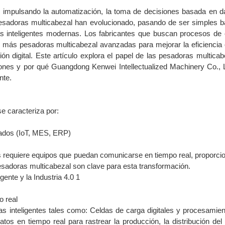
ón, impulsando la automatización, la toma de decisiones basada en d
esadoras multicabezal han evolucionado, pasando de ser simples b
icas inteligentes modernas. Los fabricantes que buscan procesos d
 más pesadoras multicabezal avanzadas para mejorar la eficiencia 
ión digital. Este artículo explora el papel de las pesadoras multicab
iones y por qué Guangdong Kenwei Intellectualized Machinery Co., 
nte.
se caracteriza por:
ados (IoT, MES, ERP)
 requiere equipos que puedan comunicarse en tiempo real, proporci
pesadoras multicabezal son clave para esta transformación.
o real
s inteligentes tales como: Celdas de carga digitales y procesamien
os en tiempo real para rastrear la producción, la distribución del