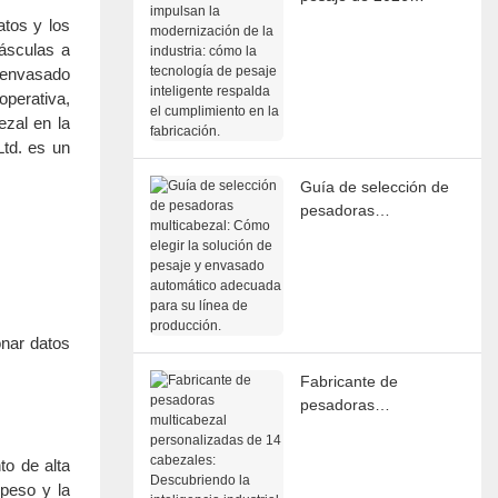
impulsan la
atos y los
modernización de la
ásculas a
industria: cómo la
e envasado
tecnología de pesaje
operativa,
inteligente respalda el
ezal en la
cumplimiento en la
Ltd. es un
fabricación.
Guía de selección de
pesadoras
multicabezal: Cómo
elegir la solución de
pesaje y envasado
automático adecuada
para su línea de
onar datos
producción.
Fabricante de
pesadoras
multicabezal
personalizadas de 14
to de alta
cabezales:
 peso y la
Descubriendo la