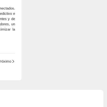
onectados.
edictivo e
entes y de
adores, un
imizar la
róximo